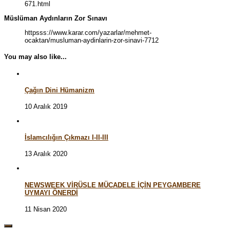
671.html
Müslüman Aydınların Zor Sınavı
httpsss://www.karar.com/yazarlar/mehmet-
ocaktan/musluman-aydinlarin-zor-sinavi-7712
You may also like...
Çağın Dini Hümanizm
10 Aralık 2019
İslamcılığın Çıkmazı I-II-III
13 Aralık 2020
NEWSWEEK VİRÜSLE MÜCADELE İÇİN PEYGAMBERE
UYMAYI ÖNERDİ
11 Nisan 2020