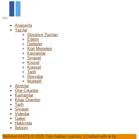
Anasayfa
Yazılar
Düşünce Yazıları
Eğitim
Darbeler
Kürt Meselesi
Kavramlar
Siyaset
Kişisel
Küresel
Tarih
Dosyalar
Muhtelif
Alıntılar
Öne Çıkanlar
Kavramlar
Kitap Önerileri
Tarih
Siyaset
Videolar
Galeri
Hakkında
İletişim
Mehmet ALKIŞ © 2020 Tüm hakları saklıdır. | Crafted with ♥ by