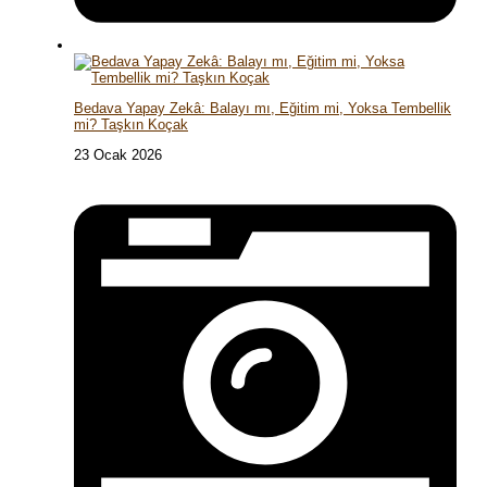
Bedava Yapay Zekâ: Balayı mı, Eğitim mi, Yoksa Tembellik
mi? Taşkın Koçak
23 Ocak 2026