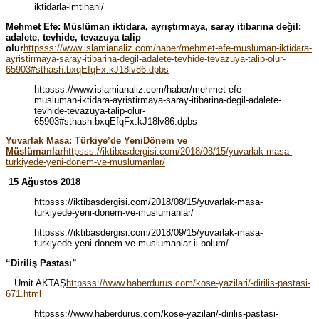
iktidarla-imtihani/
Mehmet Efe: Müslüman iktidara, ayrıştırmaya, saray itibarına değil;
adalete, tevhide, tevazuya talip
olur
httpsss://www.islamianaliz.com/haber/mehmet-efe-musluman-iktidara-
ayristirmaya-saray-itibarina-degil-adalete-tevhide-tevazuya-talip-olur-
65903#sthash.bxqEfqFx.kJ18lv86.dpbs
httpsss://www.islamianaliz.com/haber/mehmet-efe-
musluman-iktidara-ayristirmaya-saray-itibarina-degil-adalete-
tevhide-tevazuya-talip-olur-
65903#sthash.bxqEfqFx.kJ18lv86.dpbs
Yuvarlak Masa: Türkiye’de YeniDönem ve
Müslümanlar
httpsss://iktibasdergisi.com/2018/08/15/yuvarlak-masa-
turkiyede-yeni-donem-ve-muslumanlar/
15 Ağustos 2018
httpsss://iktibasdergisi.com/2018/08/15/yuvarlak-masa-
turkiyede-yeni-donem-ve-muslumanlar/
httpsss://iktibasdergisi.com/2018/09/15/yuvarlak-masa-
turkiyede-yeni-donem-ve-muslumanlar-ii-bolum/
“Diriliş Pastası”
Ümit AKTAŞ
httpsss://www.haberdurus.com/kose-yazilari/-dirilis-pastasi-
671.html
httpsss://www.haberdurus.com/kose-yazilari/-dirilis-pastasi-