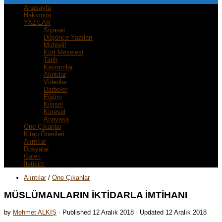
Anasayfa
Hakkında
YAZILAR
Siyaset
Düşünce Yazıları
Muhtelif
Kürt Meselesi
Tarih
Kavramlar
Alıntılar
Videolar
Darbeler
Eğitim
Kişisel
Küresel
Anayasa
Öne Çıkanlar
Kitap Önerileri
Alıntılar
Dosyalar
Galeri
İletişim
Alıntılar
/
Öne Çıkanlar
MÜSLÜMANLARIN İKTİDARLA İMTİHANI
by
Mehmet ALKIŞ
· Published
12 Aralık 2018
· Updated
12 Aralık 2018