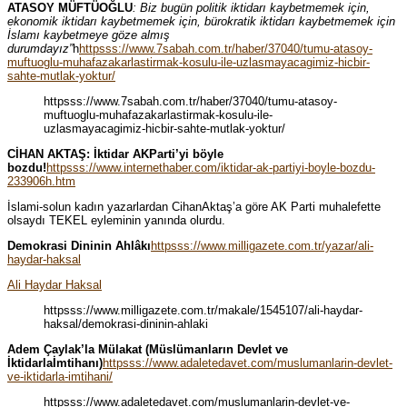
ATASOY MÜFTÜOĞLU
: Biz bugün politik iktidarı kaybetmemek için,
ekonomik iktidarı kaybetmemek için, bürokratik iktidarı kaybetmemek için
İslamı kaybetmeye göze almış
durumdayız”
h
httpsss://www.7sabah.com.tr/haber/37040/tumu-atasoy-
muftuoglu-muhafazakarlastirmak-kosulu-ile-uzlasmayacagimiz-hicbir-
sahte-mutlak-yoktur/
httpsss://www.7sabah.com.tr/haber/37040/tumu-atasoy-
muftuoglu-muhafazakarlastirmak-kosulu-ile-
uzlasmayacagimiz-hicbir-sahte-mutlak-yoktur/
CİHAN AKTAŞ: İktidar AKParti’yi böyle
bozdu!
httpsss://www.internethaber.com/iktidar-ak-partiyi-boyle-bozdu-
233906h.htm
İslami-solun kadın yazarlardan CihanAktaş’a göre AK Parti muhalefette
olsaydı TEKEL eyleminin yanında olurdu.
Demokrasi Dininin Ahlâkı
httpsss://www.milligazete.com.tr/yazar/ali-
haydar-haksal
Ali Haydar Haksal
httpsss://www.milligazete.com.tr/makale/1545107/ali-haydar-
haksal/demokrasi-dininin-ahlaki
Adem Çaylak’la Mülakat (Müslümanların Devlet ve
İktidarlaİmtihanı)
httpsss://www.adaletedavet.com/muslumanlarin-devlet-
ve-iktidarla-imtihani/
httpsss://www.adaletedavet.com/muslumanlarin-devlet-ve-