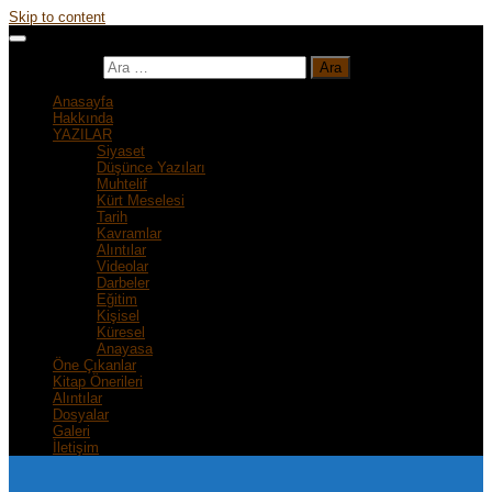
Skip to content
Arama:
Anasayfa
Hakkında
YAZILAR
Siyaset
Düşünce Yazıları
Muhtelif
Kürt Meselesi
Tarih
Kavramlar
Alıntılar
Videolar
Darbeler
Eğitim
Kişisel
Küresel
Anayasa
Öne Çıkanlar
Kitap Önerileri
Alıntılar
Dosyalar
Galeri
İletişim