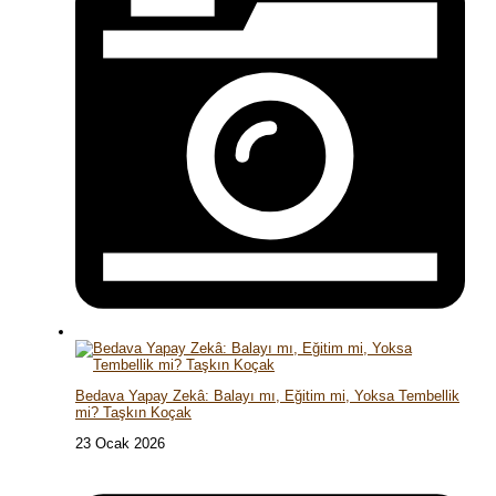
Bedava Yapay Zekâ: Balayı mı, Eğitim mi, Yoksa Tembellik
mi? Taşkın Koçak
23 Ocak 2026