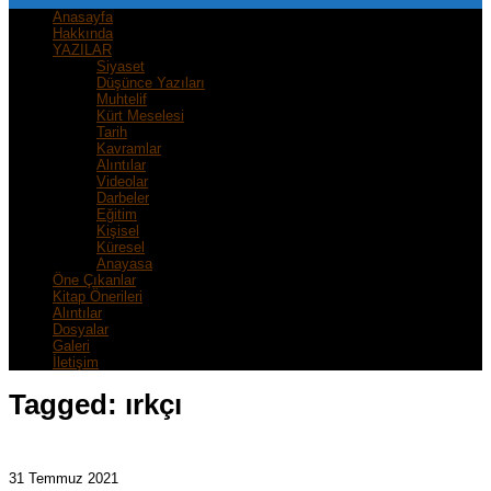
Anasayfa
Hakkında
YAZILAR
Siyaset
Düşünce Yazıları
Muhtelif
Kürt Meselesi
Tarih
Kavramlar
Alıntılar
Videolar
Darbeler
Eğitim
Kişisel
Küresel
Anayasa
Öne Çıkanlar
Kitap Önerileri
Alıntılar
Dosyalar
Galeri
İletişim
Tagged:
ırkçı
31 Temmuz 2021