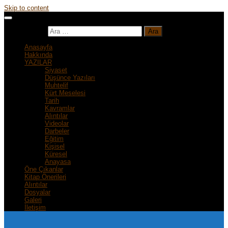
Skip to content
Arama:
Anasayfa
Hakkında
YAZILAR
Siyaset
Düşünce Yazıları
Muhtelif
Kürt Meselesi
Tarih
Kavramlar
Alıntılar
Videolar
Darbeler
Eğitim
Kişisel
Küresel
Anayasa
Öne Çıkanlar
Kitap Önerileri
Alıntılar
Dosyalar
Galeri
İletişim