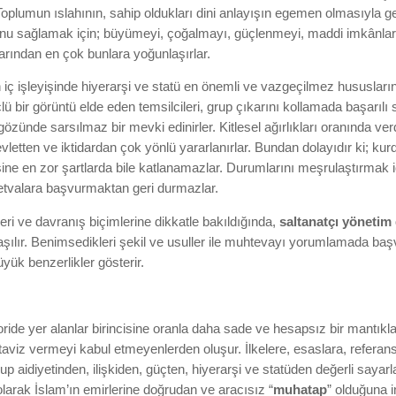
 Toplumun ıslahının, sahip oldukları dini anlayışın egemen olmasıyla 
Bunu sağlamak için; büyümeyi, çoğalmayı, güçlenmeyi, maddi imkânla
arından en çok bunlara yoğunlaşırlar.
 iç işleyişinde hiyerarşi ve statü en önemli ve vazgeçilmez hususların
ü bir görüntü elde eden temsilcileri, grup çıkarını kollamada başarılı s
 gözünde sarsılmaz bir mevki edinirler. Kitlesel ağırlıkları oranında verd
vletten ve iktidardan çok yönlü yararlanırlar. Bundan dolayıdır ki; kurduk
ne en zor şartlarda bile katlanamazlar. Durumlarını meşrulaştırmak iç
fetvalara başvurmaktan geri durmazlar.
eri ve davranış biçimlerine dikkatle bakıldığında,
saltanatçı
yönetim
aşılır. Benimsedikleri şekil ve usuller ile muhtevayı yorumlamada baş
yük benzerlikler gösterir.
oride yer alanlar birincisine oranla daha sade ve hesapsız bir mantıkl
taviz vermeyi kabul etmeyenlerden oluşur. İlkelere, esaslara, refera
rup aidiyetinden, ilişkiden, güçten, hiyerarşi ve statüden değerli sayarl
olarak İslam’ın emirlerine doğrudan ve aracısız “
muhatap
” olduğuna i