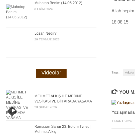
Muhatap Benim (14.06.2012)
8 EKIM 2024
Allah hepim
18.08.15
Lozan Nedir?
26 TEMMUZ 2023
Videolar
Tags:
Adalet
YOU MA
MEHMET ALKIŞ İLE MEDİNE
VESİKASI VE BİR ARADA YAŞAMA
28 ŞUBAT 2026
Yozlaşmada
1 MART 2024
Ramazan Sahur 23. Bölüm Tvnet |
Mehmet Alkış