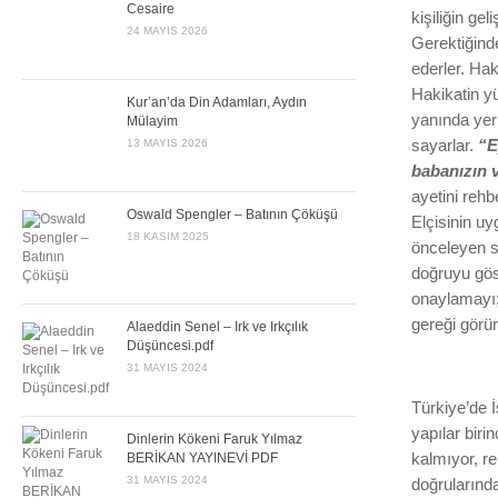
Cesaire
kişiliğin ge
24 MAYIS 2026
Gerektiğind
ederler. Hak
Hakikatin y
Kur’an’da Din Adamları, Aydın
yanında yer
Mülayim
13 MAYIS 2026
sayarlar.
“E
babanızın v
ayetini reh
Oswald Spengler – Batının Çöküşü
Elçisinin u
18 KASIM 2025
önceleyen s
doğruyu gös
onaylamayı; 
gereği görür
Alaeddin Senel – Irk ve Irkçılık
Düşüncesi.pdf
31 MAYIS 2024
Türkiye’de 
yapılar biri
Dinlerin Kökeni Faruk Yılmaz
BERİKAN YAYINEVİ PDF
kalmıyor, re
31 MAYIS 2024
doğrularında