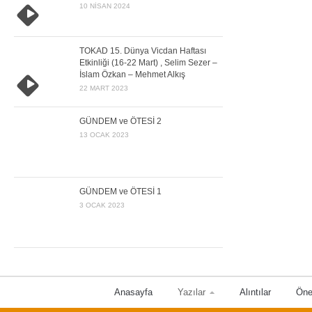
10 NISAN 2024
TOKAD 15. Dünya Vicdan Haftası
Etkinliği (16-22 Mart) , Selim Sezer –
İslam Özkan – Mehmet Alkış
22 MART 2023
GÜNDEM ve ÖTESİ 2
13 OCAK 2023
GÜNDEM ve ÖTESİ 1
3 OCAK 2023
Anasayfa
Yazılar
Alıntılar
Öne