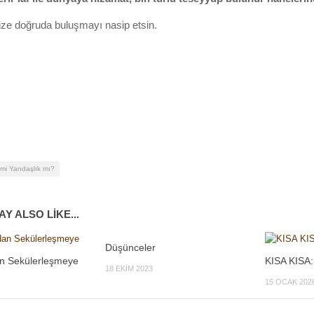
ize doğruda buluşmayı nasip etsin.
 mi Yandaşlık mı?
Y ALSO LIKE...
Düşünceler
n Sekülerleşmeye
KISA KISA
18 EKIM 2023
15 OCAK 202