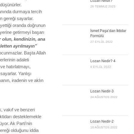
Lozan Nedir?
 düşünürler.
26 TEMMUZ 2023
yanında durmaya tercih
n gereği sayarlar.
yettiği oranda doğrunun
İsmet Paşa’dan İktidar
erine getirmeyi başarı
Formülü
r olun, kendinizin, ana
27 EYLÜL 2022
aletten ayrılmayın”
gocunmazlar. Başta Allah
lerinin adaleti
Lozan Nedir? 4
ve hatırlatmayı,
6 EYLÜL 2022
sayarlar. Yanlışı
manın, iradenin ve aklın
Lozan Nedir-3
24 AĞUSTOS 2022
, vakıf ve benzeri
 iktidarı desteklemekle
Lozan Nedir-2
üyor. Ak Parti’nin
18 AĞUSTOS 2022
ereği olduğunu iddia