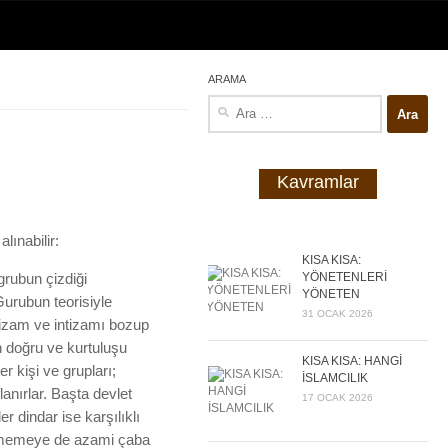
ARAMA
Arama:
Kavramlar
lınabilir:
KISA KISA:
YÖNETENLERİ
 grubun çizdiği
YÖNETEN
Gurubun teorisiyle
31 OCAK 2026
 Nizam ve intizamı bozup
en doğru ve kurtuluşu
KISA KISA: HANGİ
r kişi ve grupları;
İSLAMCILIK
anırlar. Başta devlet
17 OCAK 2026
er dindar ise karşılıklı
düşmemeye de azami çaba