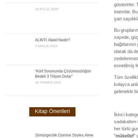
gösterirler.
19 EYLÜL 2025
inanırlar. 
şart saydıkl
Bu grupların
sayede, güçl
ALINTI: Atalet Nedir?
bağlılarının
7 ARALIK 2023
olarak da de
zedelenmesi
esnetilmiş 
“Kürt Sorununda Çözümsüzlüğün
Bedeli 3 Trilyon Dolar”
Tüm özellikl
16 TEMMUZ 2023
kolayca anl
gelenekle bü
Kitap Önerileri
İkinci kateg
sadakatten 
her türlü gu
Sömürgecilik Üzerine Söylev, Aime
“
mükellef
” 