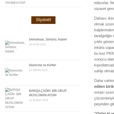
ediyorlar. İ
siyaset gere
Dahası; iki
Siyaset
olmak üzere 
kalplerinden
tarafgirliği
Demokrasi, Sömürü, Adalet
yıldır göste
20 EKIM 2025
inkâra sapa
bu kez PKK’
sonucu olan
kıpırdatmadı
İslamcılar ve Kürtler
21 NISAN 2025
sahip olmad
Daha vahimi;
edilen biri
BARIŞA ÇAĞRI: BİR GRUP
mirası üzeri
MÜSLÜMAN AYDIN
çözümleriyle 
10 ŞUBAT 2025
peşinden git
“Onlar ki v