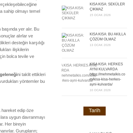
gerçekleşebileceğine
KISA KISA: SEKÜLER
ÇIKMAZ
ra sahip olmayı temel
15 OCAK 2026
 başında yer alır. Bu
KISA KISA: BU AKILLA
onuçlar alırlar ve
ÇÖZÜM OLMAZ
ikleri desteğin karşılığı
13 OCAK 2026
ları ilişkilerin
in bolca tevile ve
KISA KISA: HERKES
AYNI KULVARDA
https://mehmetalkis.co
geleneği
ni taklit ettikleri
m/kisa-kisa-herkes-
vurdukları yöntemler bu
ayni-kulvarda/
10 OCAK 2026
Tarih
a hareket edip öze
nslara uygun davranmayı
ar. Her bireyin
nanırlar. Gurupların;