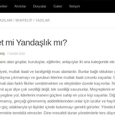
rileri
Alıntılar
Dosyalar
Galeri
İletişim
AZILARI
/
MUHTELIF
/
YAZILAR
t mi Yandaşlık mı?
KIŞ
·
7 KASIM 2020
ans alan gruplar, kuruluşlar, eğilimler, anlayışlar iki ana kategoride ele a
diyeti, mutlak itaati ve tarafgirliği esas alanlardır. Bunlar bağlı oldukları
dışına çıkmamayı ve gurubun liderine mutlak itaati zorunlu sayarlar. 
mali olan farklı fikirler serdetmekten ve eleştiriden özenle kaçınırlar.
l açar diye çok sesliliği değil, tek sesliliği savunurlar. Meşreplerini 
egâne yol, liderlerini manevi güçlere sahip en yüce kişi sayarlar. Diğe
mamış, gerçeği görememiş addettiklerinden onlar için üzülür ve hayıfl
güç odaklarıyla iyi ilişkiler içinde bulunmayı gerekli görürler. Yöneticil
e girmekte tereddüt etmezler. Dine mesafeli duran yönetimlerle ters 