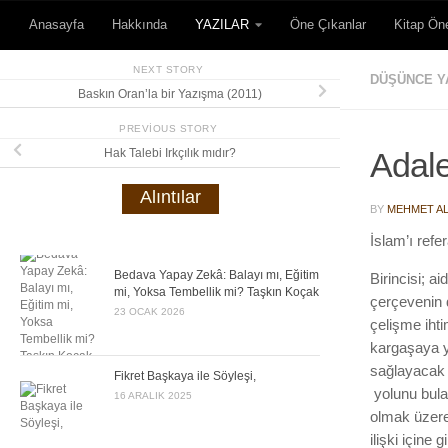
Anasayfa
Hakkında
YAZILAR
Öne Çıkanlar
Kitap Öne
Skip to content
NEXT STORY
DÜŞÜNCE Y
Baskın Oran’la bir Yazışma (2011)
PREVIOUS STORY
Hak Talebi Irkçılık mıdır?
Adale
Alıntılar
BY
MEHMET AL
İslam’ı refer
Bedava Yapay Zekâ: Balayı mı, Eğitim
Birincisi; ai
mi, Yoksa Tembellik mi? Taşkın Koçak
çerçevenin 
23 OCAK 2026
çelişme ihti
kargaşaya yo
sağlayacak y
Fikret Başkaya ile Söyleşi,
yolunu bula
16 ARALIK 2025
olmak üzere 
ilişki için