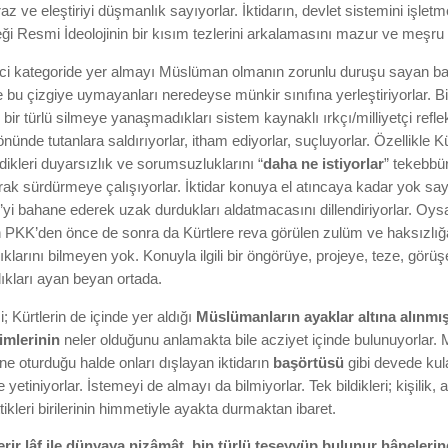
tiraz ve eleştiriyi düşmanlık sayıyorlar. İktidarın, devlet sistemini işl
ği Resmi İdeolojinin bir kısım tezlerini arkalamasını mazur ve meşru 
nci kategoride yer almayı Müslüman olmanın zorunlu duruşu sayan b
bu çizgiye uymayanları neredeyse münkir sınıfına yerleştiriyorlar. Bi
 bir türlü silmeye yanaşmadıkları sistem kaynaklı ırkçı/milliyetçi reflek
n önünde tutanlara saldırıyorlar, itham ediyorlar, suçluyorlar. Özellikl
rdikleri duyarsızlık ve sorumsuzluklarını “
daha
ne
istiyorlar
” tekebbür
rak sürdürmeye çalışıyorlar. İktidar konuya el atıncaya kadar yok say
yi bahane ederek uzak durdukları aldatmacasını dillendiriyorlar. Oysa
 PKK’den önce de sonra da Kürtlere reva görülen zulüm ve haksızlığa 
klarını bilmeyen yok. Konuyla ilgili bir öngörüye, projeye, teze, görüşe,
ıkları ayan beyan ortada.
 Kürtlerin de içinde yer aldığı
Müslümanların
ayaklar altına alınmı
kimlerinin
neler olduğunu anlamakta bile acziyet içinde bulunuyorlar
ne oturduğu halde onları dışlayan iktidarın
başörtüsü
gibi devede kul
yetiniyorlar. İstemeyi de almayı da bilmiyorlar. Tek bildikleri; kişilik, a
tikleri birilerinin himmetiyle ayakta durmaktan ibaret.
erir lâf ile dünyaya nizâmât, bin türlü teseyyüp bulunur hânelerin