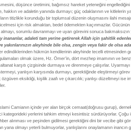
lişmesini, düşünce üretimini, bağımsız hareket yeteneğini engellediğini
e, hakkın ve adaletin yanında durmayı; güç odaklarının ve kitlelerin 
ların titizlikle korunduğu bir toplumsal düzenin oluşmasını ilahi mesajı
ücelmesi için risk almaktan, bedel ödemekten kaçınmazlar. Gücünün 
 almayı, sorumlu davranmayı ve uyarı görevini sonuca bakmaksızın y
y inananlar, adaleti tam yerine getirerek Allah için şahitlik edenle
e yakınlarınızın aleyhinde bile olsa, zengin veya fakir de olsa ad
ber edindiklerinden hükmün kendilerinin aleyhinde tecelli etmesinden 
ygulamaları olmak üzere, Hz. Ömer’in, dört mezhep imamının ve benzer
altanat karşıtı çizgisinde durmaya ve direnmeye çalışırlar. Uyarmayı 
termeyi, yanlışın karşısında durmayı, gerektiğinde eleştirmeyi görev 
özgüven eksikliği, kişilik zaafı ve çıkarcılık; yanlışı düzeltmeyi ise i
ler.
İslami Camianın içinde yer alan birçok cemaat(doğrusu gurup), dernek
nci kategorideki yerlerini tahkim etmeyi kesintisiz sürdürüyorlar. Çoğu
hber alınması ve peşinden gidilmesi gerektiğini dini bir vecibe gibi gör
n yana olmayı yeterli bulmuyorlar, yanlışlarını onaylamanın inancın g