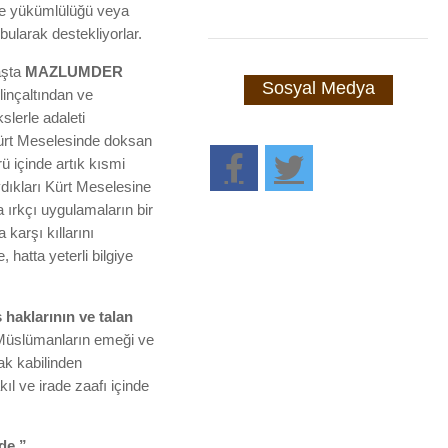
etme yükümlülüğü veya
bularak destekliyorlar.
aşta
MAZLUMDER
Sosyal Medya
linçaltından ve
slerle adaleti
e Kürt Meselesinde doksan
ü içinde artık kısmi
dıkları Kürt Meselesine
 ırkçı uygulamaların bir
karşı kıllarını
 hatta yeterli bilgiye
ş haklarının ve talan
. Müslümanların emeği ve
ak kabilinden
kıl ve irade zaafı içinde
de.”