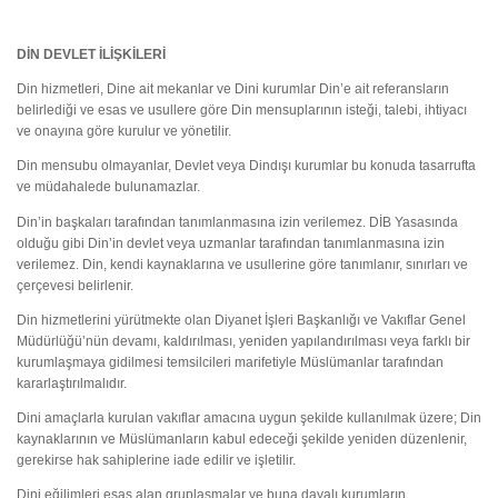
DİN DEVLET İLİŞKİLERİ
Din hizmetleri, Dine ait mekanlar ve Dini kurumlar Din’e ait referansların
belirlediği ve esas ve usullere göre Din mensuplarının isteği, talebi, ihtiyacı
ve onayına göre kurulur ve yönetilir.
Din mensubu olmayanlar, Devlet veya Dindışı kurumlar bu konuda tasarrufta
ve müdahalede bulunamazlar.
Din’in başkaları tarafından tanımlanmasına izin verilemez. DİB Yasasında
olduğu gibi Din’in devlet veya uzmanlar tarafından tanımlanmasına izin
verilemez. Din, kendi kaynaklarına ve usullerine göre tanımlanır, sınırları ve
çerçevesi belirlenir.
Din hizmetlerini yürütmekte olan Diyanet İşleri Başkanlığı ve Vakıflar Genel
Müdürlüğü’nün devamı, kaldırılması, yeniden yapılandırılması veya farklı bir
kurumlaşmaya gidilmesi temsilcileri marifetiyle Müslümanlar tarafından
kararlaştırılmalıdır.
Dini amaçlarla kurulan vakıflar amacına uygun şekilde kullanılmak üzere; Din
kaynaklarının ve Müslümanların kabul edeceği şekilde yeniden düzenlenir,
gerekirse hak sahiplerine iade edilir ve işletilir.
Dini eğilimleri esas alan gruplaşmalar ve buna dayalı kurumların