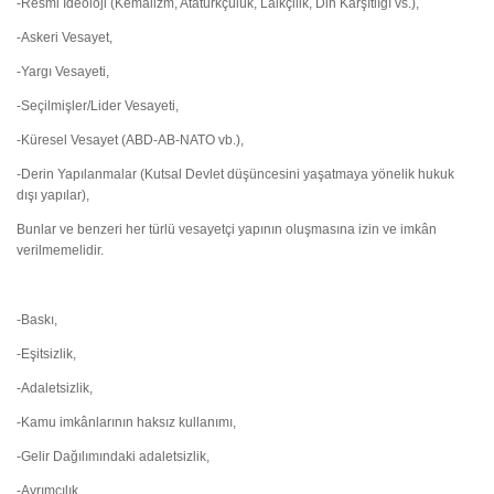
-Resmi İdeoloji (Kemalizm, Atatürkçülük, Laikçilik, Din Karşıtlığı vs.),
-Askeri Vesayet,
-Yargı Vesayeti,
-Seçilmişler/Lider Vesayeti,
-Küresel Vesayet (ABD-AB-NATO vb.),
-Derin Yapılanmalar (Kutsal Devlet düşüncesini yaşatmaya yönelik hukuk
dışı yapılar),
Bunlar ve benzeri her türlü vesayetçi yapının oluşmasına izin ve imkân
verilmemelidir.
-Baskı,
-Eşitsizlik,
-Adaletsizlik,
-Kamu imkânlarının haksız kullanımı,
-Gelir Dağılımındaki adaletsizlik,
-Ayrımcılık,