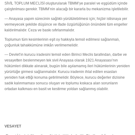
SİVİL TOPLUM MECLİSİ oluşturularak TBMM’ye paralel ve eşgüdüm içinde
çalıştırılması gerekir. TBMM’nin alacağı bir kararla bu mekanizma işletilebilir.
— Anayasa yapım sürecinin sağlıklı yürütülebilmesi için; hiçbir istisnaya yer
vermeyecek şekilde düşünce ve ifade özgürlüğünün önündeki tüm engeller
kaldırılmalıdır. Ceza ve baskı sıfırlanmalıdır.
Toplumun tüm kesimlerinin eşit oy hakkıyla temsil edilmesi sağlanmalı,
çoğunluk tahakkümüne imkân verilmemelidir.
— Devlet’in kurucu iradesini temsil eden Birinci Meclis tarafından, darbe ve
vesayetten beslenmeyen tek sivil Anayasa olarak 1921 Anayasası’nın
hükümleri dikkate alınarak, bugün bile aşılamamış ileri hükümlerinin yeniden
yürürlüğe girmesi sağlanmalıdır. Kurucu iradenin ihlal edilen esasları
yeniden hak ettiği konuma getirilmelidir. Böylece, kurucu değerler dizisine
sadık kalınmaması sonucu oluşan ve toplumu kıskaca alan sorunların
ortadan kalkması en basit ve kestirme yoldan sağlanmış olabilir.
VESAYET