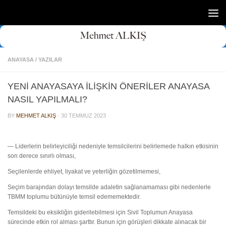
Skip to content
ANAYASA
/
YAZILAR
YENİ ANAYASAYA İLİŞKİN ÖNERİLER ANAYASA
NASIL YAPILMALI?
BY
MEHMET ALKIŞ
·
30 TEMMUZ 2023
— Liderlerin belirleyiciliği nedeniyle temsilcilerini belirlemede halkın etkisinin
son derece sınırlı olması,
Seçilenlerde ehliyet, liyakat ve yeterliğin gözetilmemesi,
Seçim barajından dolayı temsilde adaletin sağlanamaması gibi nedenlerle
TBMM toplumu bütünüyle temsil edememektedir.
Temsildeki bu eksikliğin giderilebilmesi için Sivil Toplumun Anayasa
sürecinde etkin rol alması şarttır. Bunun için görüşleri dikkate alınacak bir