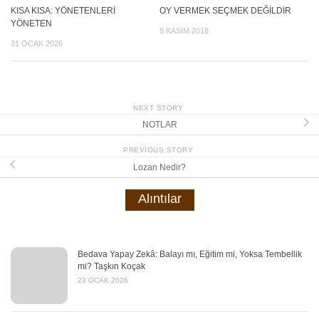
KISA KISA: YÖNETENLERİ
OY VERMEK SEÇMEK DEĞİLDİR
YÖNETEN
8 KASIM 2018
31 OCAK 2026
NEXT STORY
NOTLAR
PREVIOUS STORY
Lozan Nedir?
Alıntılar
Bedava Yapay Zekâ: Balayı mı, Eğitim mi, Yoksa Tembellik
mi? Taşkın Koçak
23 OCAK 2026