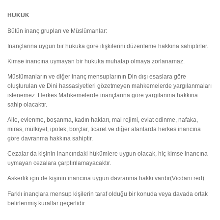
HUKUK
Bütün inanç grupları ve Müslümanlar:
İnançlarına uygun bir hukuka göre ilişkilerini düzenleme hakkına sahiptirler.
Kimse inancına uymayan bir hukuka muhatap olmaya zorlanamaz.
Müslümanların ve diğer inanç mensuplarının Din dışı esaslara göre
oluşturulan ve Dini hassasiyetleri gözetmeyen mahkemelerde yargılanmaları
istenemez. Herkes Mahkemelerde inançlarına göre yargılanma hakkına
sahip olacaktır.
Aile, evlenme, boşanma, kadın hakları, mal rejimi, evlat edinme, nafaka,
miras, mülkiyet, ipotek, borçlar, ticaret ve diğer alanlarda herkes inancına
göre davranma hakkına sahiptir.
Cezalar da kişinin inancındaki hükümlere uygun olacak, hiç kimse inancına
uymayan cezalara çarptırılamayacaktır.
Askerlik için de kişinin inancına uygun davranma hakkı vardır(Vicdani red).
Farklı inançlara mensup kişilerin taraf olduğu bir konuda veya davada ortak
belirlenmiş kurallar geçerlidir.