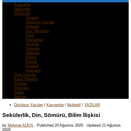
Anasayfa
Hakkında
YAZILAR
Siyaset
Düşünce Yazıları
Muhtelif
Kürt Meselesi
Tarih
Kavramlar
Alıntılar
Videolar
Darbeler
Eğitim
Kişisel
Küresel
Anayasa
Öne Çıkanlar
Kitap Önerileri
Alıntılar
Dosyalar
Galeri
İletişim
Düşünce Yazıları
/
Kavramlar
/
Muhtelif
/
YAZILAR
Sekülerlik, Din, Sömürü, Bilim İlişkisi
by
Mehmet ALKIŞ
· Published
20 Ağustos 2020
· Updated
21 Ağustos
2020