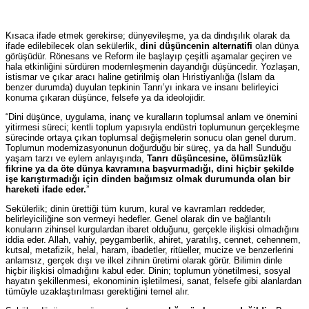
Kısaca ifade etmek gerekirse; dünyevileşme, ya da dindışılık olarak da
ifade edilebilecek olan sekülerlik,
dini düşüncenin alternatifi
olan dünya
görüşüdür. Rönesans ve Reform ile başlayıp çeşitli aşamalar geçiren ve
hala etkinliğini sürdüren modernleşmenin dayandığı düşüncedir. Yozlaşan,
istismar ve çıkar aracı haline getirilmiş olan Hıristiyanlığa (İslam da
benzer durumda) duyulan tepkinin Tanrı’yı inkara ve insanı belirleyici
konuma çıkaran düşünce, felsefe ya da ideolojidir.
“Dini düşünce, uygulama, inanç ve kuralların toplumsal anlam ve önemini
yitirmesi süreci; kentli toplum yapısıyla endüstri toplumunun gerçekleşme
sürecinde ortaya çıkan toplumsal değişmelerin sonucu olan genel durum.
Toplumun modernizasyonunun doğurduğu bir süreç, ya da hal! Sunduğu
yaşam tarzı ve eylem anlayışında,
Tanrı düşüncesine, ölümsüzlük
fikrine ya da öte dünya kavramına başvurmadığı, dini hiçbir şekilde
işe karıştırmadığı için dinden bağımsız olmak durumunda olan bir
hareketi ifade eder.
”
Sekülerlik; dinin ürettiği tüm kurum, kural ve kavramları reddeder,
belirleyiciliğine son vermeyi hedefler. Genel olarak din ve bağlantılı
konuların zihinsel kurgulardan ibaret olduğunu, gerçekle ilişkisi olmadığını
iddia eder. Allah, vahiy, peygamberlik, ahiret, yaratılış, cennet, cehennem,
kutsal, metafizik, helal, haram, ibadetler, ritüeller, mucize ve benzerlerini
anlamsız, gerçek dışı ve ilkel zihnin üretimi olarak görür. Bilimin dinle
hiçbir ilişkisi olmadığını kabul eder. Dinin; toplumun yönetilmesi, sosyal
hayatın şekillenmesi, ekonominin işletilmesi, sanat, felsefe gibi alanlardan
tümüyle uzaklaştırılması gerektiğini temel alır.