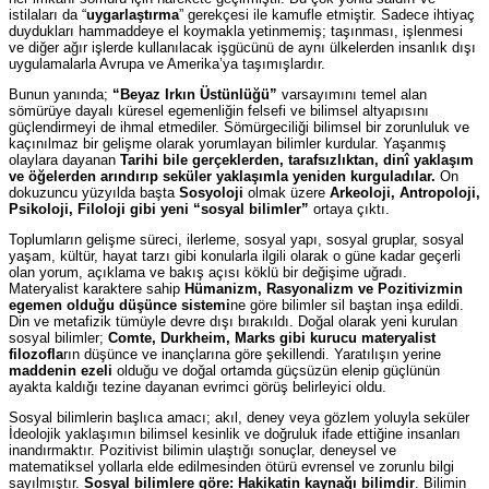
istilaları da “
uygarlaştırma
” gerekçesi ile kamufle etmiştir. Sadece ihtiyaç
duydukları hammaddeye el koymakla yetinmemiş; taşınması, işlenmesi
ve diğer ağır işlerde kullanılacak işgücünü de aynı ülkelerden insanlık dışı
uygulamalarla Avrupa ve Amerika’ya taşımışlardır.
Bunun yanında;
“Beyaz Irkın Üstünlüğü”
varsayımını temel alan
sömürüye dayalı küresel egemenliğin felsefi ve bilimsel altyapısını
güçlendirmeyi de ihmal etmediler. Sömürgeciliği bilimsel bir zorunluluk ve
kaçınılmaz bir gelişme olarak yorumlayan bilimler kurdular. Yaşanmış
olaylara dayanan
Tarihi bile gerçeklerden, tarafsızlıktan, dinî yaklaşım
ve öğelerden arındırıp seküler yaklaşımla yeniden kurguladılar.
On
dokuzuncu yüzyılda başta
Sosyoloji
olmak üzere
Arkeoloji, Antropoloji,
Psikoloji, Filoloji gibi yeni “sosyal bilimler”
ortaya çıktı.
Toplumların gelişme süreci, ilerleme, sosyal yapı, sosyal gruplar, sosyal
yaşam, kültür, hayat tarzı gibi konularla ilgili olarak o güne kadar geçerli
olan yorum, açıklama ve bakış açısı köklü bir değişime uğradı.
Materyalist karaktere sahip
Hümanizm, Rasyonalizm ve Pozitivizmin
egemen olduğu düşünce sistemi
ne göre bilimler sil baştan inşa edildi.
Din ve metafizik tümüyle devre dışı bırakıldı. Doğal olarak yeni kurulan
sosyal bilimler;
Comte, Durkheim, Marks gibi kurucu materyalist
filozofla
rın düşünce ve inançlarına göre şekillendi. Yaratılışın yerine
maddenin ezeli
olduğu ve doğal ortamda güçsüzün elenip güçlünün
ayakta kaldığı tezine dayanan evrimci görüş belirleyici oldu.
Sosyal bilimlerin başlıca amacı; akıl, deney veya gözlem yoluyla seküler
İdeolojik yaklaşımın bilimsel kesinlik ve doğruluk ifade ettiğine insanları
inandırmaktır. Pozitivist bilimin ulaştığı sonuçlar, deneysel ve
matematiksel yollarla elde edilmesinden ötürü evrensel ve zorunlu bilgi
sayılmıştır.
Sosyal bilimlere göre: Hakikatin kaynağı bilimdir
. Bilimin