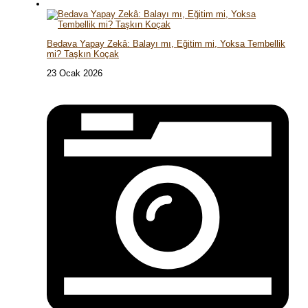
Bedava Yapay Zekâ: Balayı mı, Eğitim mi, Yoksa Tembellik
mi? Taşkın Koçak
23 Ocak 2026