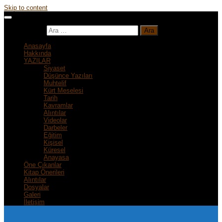
Skip to content
Arama:
Anasayfa
Hakkında
YAZILAR
Siyaset
Düşünce Yazıları
Muhtelif
Kürt Meselesi
Tarih
Kavramlar
Alıntılar
Videolar
Darbeler
Eğitim
Kişisel
Küresel
Anayasa
Öne Çıkanlar
Kitap Önerileri
Alıntılar
Dosyalar
Galeri
İletişim