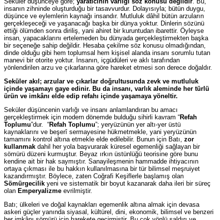
Seküler düşünceye göre;
yaratıcının varlığı söz konusu değildir
. Bu,
insanın zihninde oluşturduğu bir tasavvurdur. Dolayısıyla; bütün duygu,
düşünce ve eylemlerin kaynağı insandır. Mutluluk dâhil bütün arzuların
gerçekleşeceği ve yaşanacağı başka bir dünya yoktur. Dinlerin sözünü
ettiği ölümden sonra diriliş, yani ahiret bir kuruntudan ibarettir. Öyleyse
insan, yapacaklarını ertelemeden bu dünyada gerçekleştirmekten başka
bir seçeneğe sahip değildir. Hesaba çekilme söz konusu olmadığından,
dinde olduğu gibi hem toplumsal hem kişisel alanda insanı sorumlu tutan
manevi bir otorite yoktur. İnsanın, içgüdüleri ve aklı tarafından
yönlendirilen arzu ve çıkarlarına göre hareket etmesi son derece doğaldır.
Seküler akıl; arzular ve çıkarlar doğrultusunda zevk ve mutluluk
içinde yaşamayı gaye edinir. Bu da insanı, varlık aleminde her türlü
ürün ve imkânı elde edip refahı içinde yaşamaya yöneltir.
Seküler düşüncenin varlığı ve insanı anlamlandıran bu amacı
gerçekleştirmek için modern dönemde bulduğu sihirli kavram “
Refah
Toplumu
”dur. “
Refah Toplumu
”; yeryüzünün yer altı-yer üstü
kaynaklarını ve beşerî sermayesine hükmetmekle, yani yeryüzünün
tamamını kontrol altına etmekle elde edilebilir. Bunun için Batı,
zor
kullanmak
dahil her yola başvurarak küresel egemenliği sağlayan bir
sömürü düzeni kurmuştur. Beyaz ırkın üstünlüğü teorisine göre bunu
kendine ait bir hak saymıştır. Sanayileşmenin hammadde ihtiyacının
ortaya çıkması ile bu hakkın kullanılmasına bir tür bilimsel meşruiyet
kazandırmıştır. Böylece, zaten Coğrafi Keşiflerle başlamış olan
Sömürgecilik
yeni ve sistematik bir boyut kazanarak daha ileri bir süreç
olan
Emperyalizme
evrilmiştir.
Batı; ülkeleri ve doğal kaynakları egemenlik altına almak için devasa
askeri güçler yanında siyasal, kültürel, dini, ekonomik, bilimsel ve benzeri
her imkânı sömürü için harekete geçirmiştir. Bu çok yönlü saldırı ve