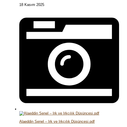
18 Kasım 2025
Alaeddin Senel – Irk ve Irkçılık Düşüncesi.pdf