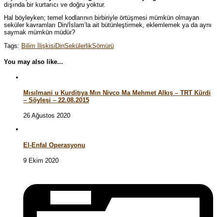
dışında bir kurtarıcı ve doğru yoktur.
Hal böyleyken; temel kodlarının birbiriyle örtüşmesi mümkün olmayan
seküler kavramları Din/İslam’la ait bütünleştirmek, eklemlemek ya da aynı
saymak mümkün müdür?
Tags:
Bilim İlişkisi
Din
Sekülerlik
Sömürü
You may also like...
Mısılmani u Kurditıya Mın Nivco Ma Mehmet Alkış – TRT Kürdi
– Söyleşi – 22.08.2015
26 Ağustos 2020
El-Enfal Operasyonu
9 Ekim 2020